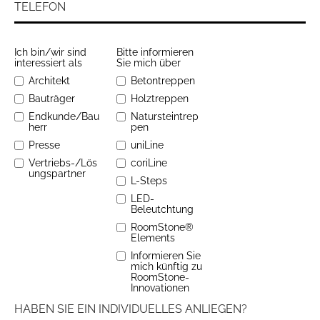
Ich bin/wir sind
Bitte informieren
interessiert als
Sie mich über
Architekt
Betontreppen
Bauträger
Holztreppen
Endkunde/Bau
Natursteintrep
herr
pen
Presse
uniLine
Vertriebs-/Lös
coriLine
ungspartner
L-Steps
LED-
Beleutchtung
RoomStone®
Elements
Informieren Sie
mich künftig zu
RoomStone-
Innovationen