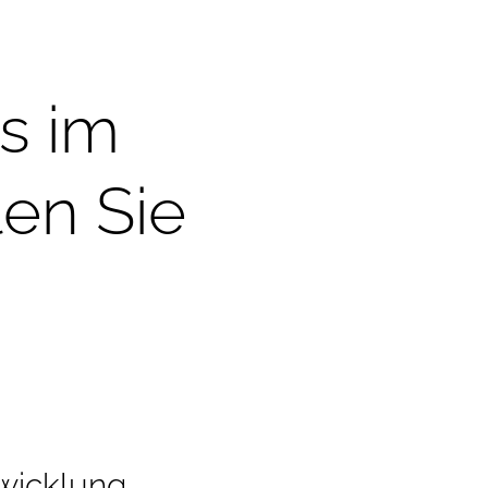
s im
len Sie
wicklung,