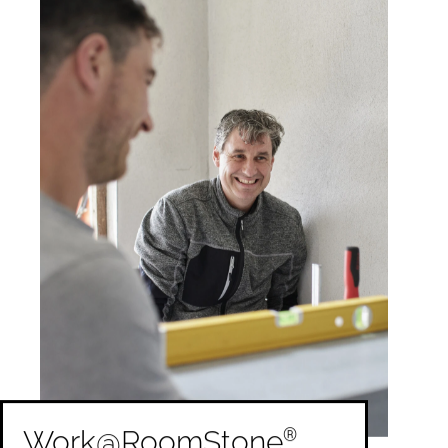
®
Work@RoomStone